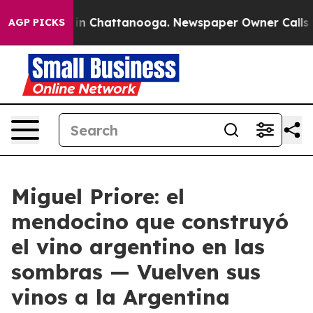
e
Chaos in Chattanooga. Newspaper Owner Calls the P
AGP PICKS
Miguel Priore: el
mendocino que construyó
el vino argentino en las
sombras — Vuelven sus
vinos a la Argentina