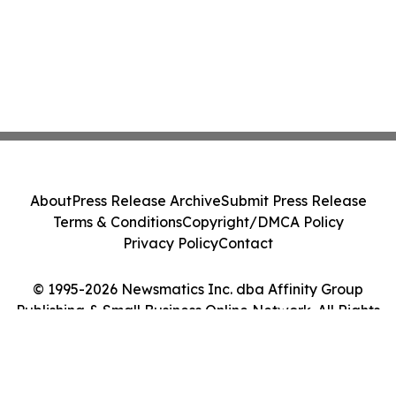
About
Press Release Archive
Submit Press Release
Terms & Conditions
Copyright/DMCA Policy
Privacy Policy
Contact
© 1995-2026 Newsmatics Inc. dba Affinity Group
Publishing & Small Business Online Network. All Rights
Reserved.
Cookie Settings / Your Privacy Choices